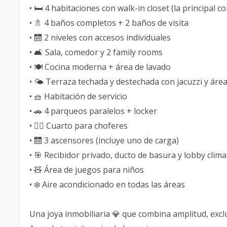
• 🛏️ 4 habitaciones con walk-in closet (la principal co
• 🚿 4 baños completos + 2 baños de visita
• 🛗 2 niveles con accesos individuales
• 🛋️ Sala, comedor y 2 family rooms
• 🍽️ Cocina moderna + área de lavado
• 🌤️ Terraza techada y destechada con jacuzzi y ár
• 🧺 Habitación de servicio
• 🚗 4 parqueos paralelos + locker
• 👨‍✈️ Cuarto para choferes
• 🛗 3 ascensores (incluye uno de carga)
• 🎯 Recibidor privado, ducto de basura y lobby clim
• 🧸 Área de juegos para niños
• ❄️ Aire acondicionado en todas las áreas
Una joya inmobiliaria 💎 que combina amplitud, exclu