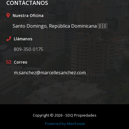
CONTÁCTANOS
Nuestra Oficina
Santo Domingo, República Dominicana 🇩🇴
Llámanos
809-350-0175
Correo
m.sanchez@marcellesanchez.com
Copyright ©
2026
-
SDQ Propiedades
Powered by
AlterEstate