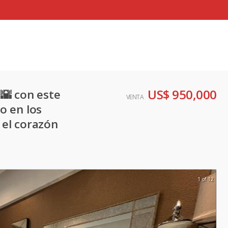
US$ 950,000
 🌇 con este
VENTA
o en los
 el corazón
1 of 12