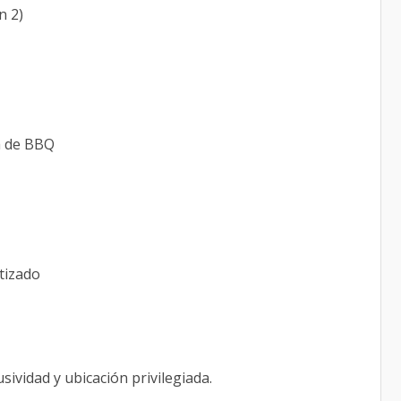
n 2)
ea de BBQ
atizado
sividad y ubicación privilegiada.