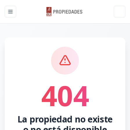
Toggle navigation menu
Toggl
404
La propiedad no existe
o no está disponible